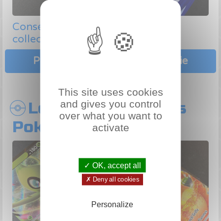
Conseils pour commencer une
collection de cartes Pokémon
Plus d'articles de cette catégorie
This site uses cookies
and gives you control
Les types de cartes
over what you want to
Pokémon
activate
✓ OK, accept all
✗ Deny all cookies
Personalize