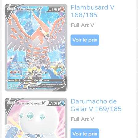
Flambusard V
168/185
Full Art V
Voir le prix
Darumacho de
Galar V 169/185
Full Art V
Voir le prix