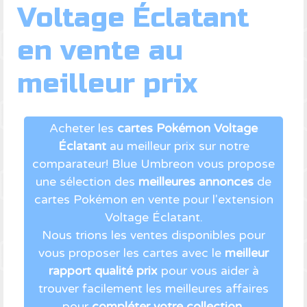
Voltage Éclatant
en vente au
meilleur prix
Acheter les
cartes Pokémon Voltage
Éclatant
au meilleur prix sur notre
comparateur! Blue Umbreon vous propose
une sélection des
meilleures annonces
de
cartes Pokémon en vente pour l'extension
Voltage Éclatant.
Nous trions les ventes disponibles pour
vous proposer les cartes avec le
meilleur
rapport qualité prix
pour vous aider à
trouver facilement les meilleures affaires
pour
compléter votre collection
.