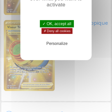
activate
Viseur Téléscopique
✓ OK, accept all
203/185
✗ Deny all cookies
Objet Gold EB
Personalize
Voir le prix