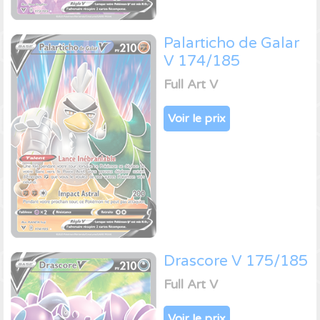
Palarticho de Galar
V 174/185
Full Art V
Voir le prix
Drascore V 175/185
Full Art V
Voir le prix