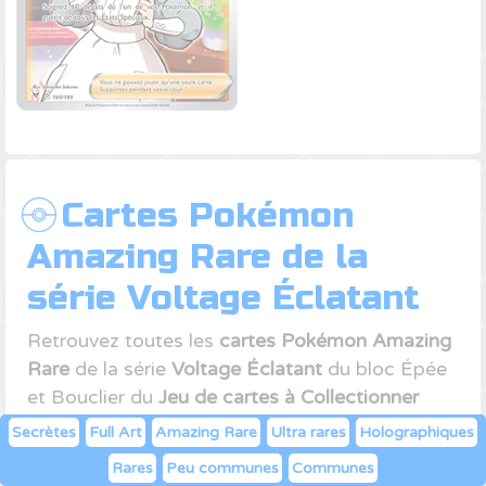
Cartes Pokémon
Amazing Rare de la
série Voltage Éclatant
Retrouvez toutes les
cartes Pokémon Amazing
Rare
de la série
Voltage Éclatant
du bloc Épée
et Bouclier du
Jeu de cartes à Collectionner
Pokémon
.
Cliquez sur la carte
qui vous
Secrètes
Full Art
Amazing Rare
Ultra rares
Holographiques
intéresse pour voir les
meilleures offres
sur
Rares
Peu communes
Communes
notre comparateur de prix!