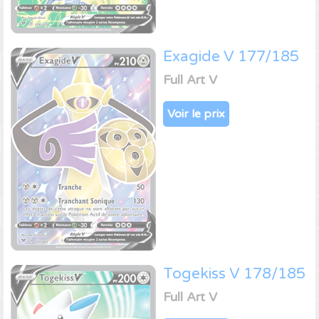
Exagide V 177/185
Full Art V
Voir le prix
Togekiss V 178/185
Full Art V