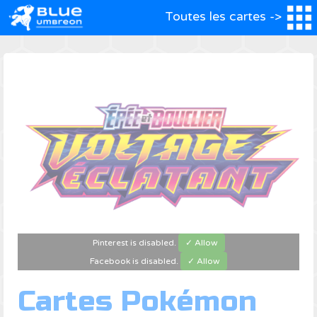
Toutes les cartes ->
Pinterest is disabled.
✓ Allow
Facebook is disabled.
✓ Allow
Cartes Pokémon