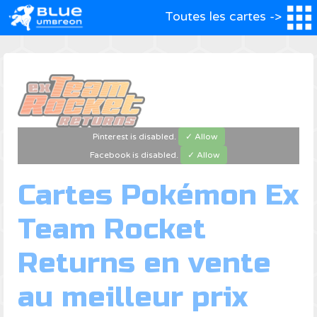
Toutes les cartes ->
Pinterest is disabled.
✓ Allow
Facebook is disabled.
✓ Allow
Cartes Pokémon Ex
Team Rocket
Returns en vente
au meilleur prix