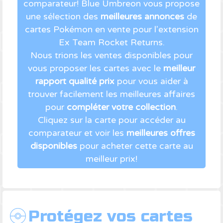
comparateur! Blue Umbreon vous propose
une sélection des
meilleures annonces
de
cartes Pokémon en vente pour l'extension
Ex Team Rocket Returns.
Nous trions les ventes disponibles pour
vous proposer les cartes avec le
meilleur
rapport qualité prix
pour vous aider à
trouver facilement les meilleures affaires
pour
compléter votre collection
.
Cliquez sur la carte pour accéder au
comparateur et voir les
meilleures offres
disponibles
pour acheter cette carte au
meilleur prix!
Protégez vos cartes