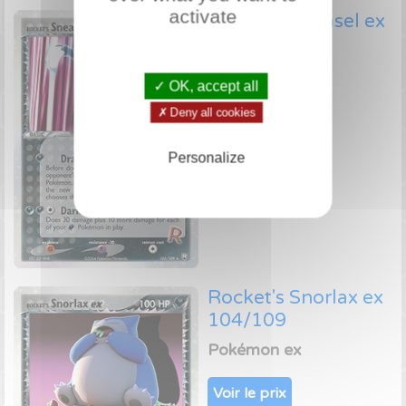
activate
Rocket's Sneasel ex
103/109
Pokémon ex
✓ OK, accept all
✗ Deny all cookies
Voir le prix
Personalize
Rocket's Snorlax ex
104/109
Pokémon ex
Voir le prix