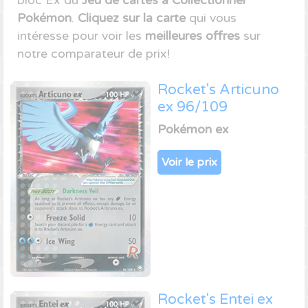
bloc Ex du
Jeu de cartes à Collectionner
Pokémon
.
Cliquez sur la carte
qui vous
intéresse pour voir les
meilleures offres
sur
notre comparateur de prix!
Rocket's Articuno
ex 96/109
Pokémon ex
Voir le prix
Rocket's Entei ex