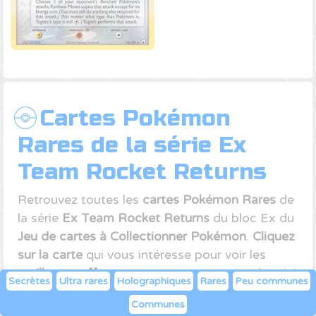
Cartes Pokémon
Rares de la série Ex
Team Rocket Returns
Retrouvez toutes les
cartes Pokémon Rares
de
la série
Ex Team Rocket Returns
du bloc Ex du
Jeu de cartes à Collectionner Pokémon
.
Cliquez
sur la carte
qui vous intéresse pour voir les
meilleures offres
sur notre comparateur de prix!
Secrètes
Ultra rares
Holographiques
Rares
Peu communes
Communes
Dark Dragonite