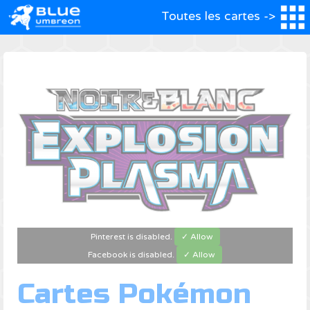
Toutes les cartes ->
Pinterest is disabled.
✓ Allow
Facebook is disabled.
✓ Allow
Cartes Pokémon