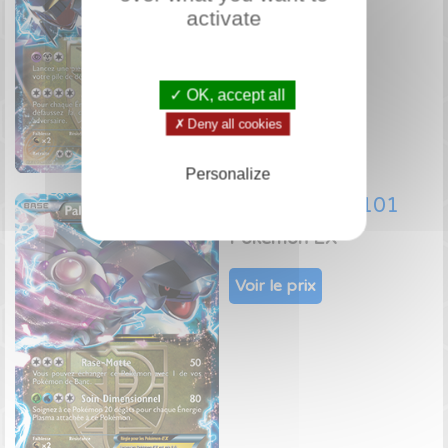
activate
✓ OK, accept all
✗ Deny all cookies
Personalize
Palkia EX 66/101
Pokémon EX
Voir le prix