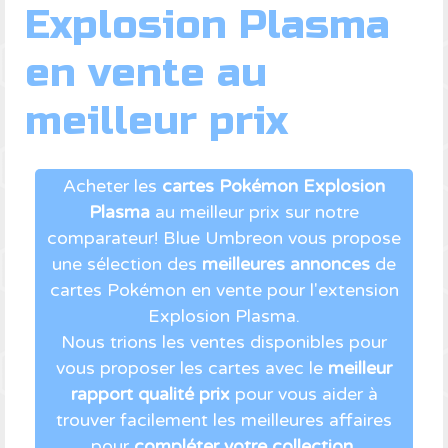
Explosion Plasma
en vente au
meilleur prix
Acheter les
cartes Pokémon Explosion
Plasma
au meilleur prix sur notre
comparateur! Blue Umbreon vous propose
une sélection des
meilleures annonces
de
cartes Pokémon en vente pour l'extension
Explosion Plasma.
Nous trions les ventes disponibles pour
vous proposer les cartes avec le
meilleur
rapport qualité prix
pour vous aider à
trouver facilement les meilleures affaires
pour
compléter votre collection
.