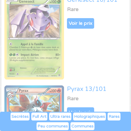
Rare
Voir le prix
Pyrax 13/101
Rare
Voir le prix
Secrètes
Full Art
Ultra rares
Holographiques
Rares
Peu communes
Communes