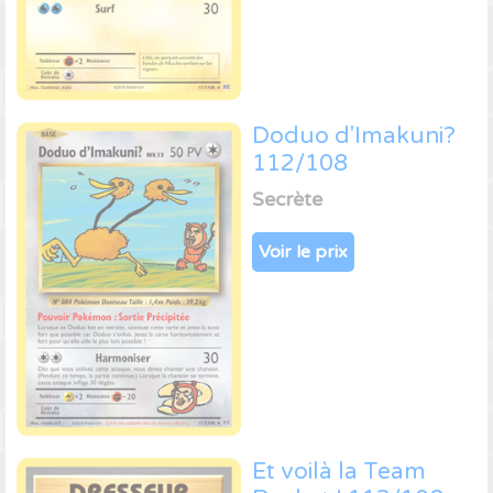
Doduo d'Imakuni?
112/108
Secrète
Voir le prix
Et voilà la Team