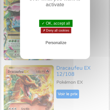
activate
Pokémon EX
Voir le prix
✓ OK, accept all
✗ Deny all cookies
Personalize
Dracaufeu EX
12/108
Pokémon EX
Voir le prix