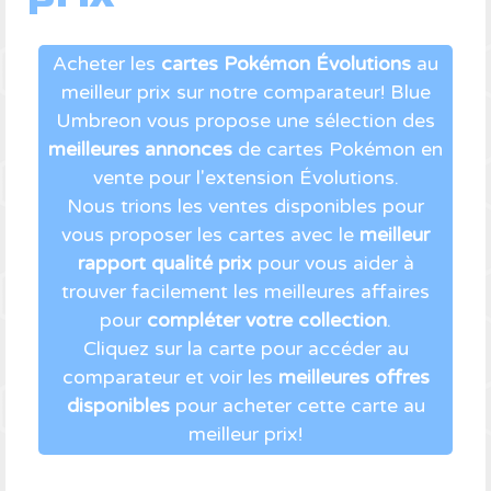
Acheter les
cartes Pokémon Évolutions
au
meilleur prix sur notre comparateur! Blue
Umbreon vous propose une sélection des
meilleures annonces
de cartes Pokémon en
vente pour l'extension Évolutions.
Nous trions les ventes disponibles pour
vous proposer les cartes avec le
meilleur
rapport qualité prix
pour vous aider à
trouver facilement les meilleures affaires
pour
compléter votre collection
.
Cliquez sur la carte pour accéder au
comparateur et voir les
meilleures offres
disponibles
pour acheter cette carte au
meilleur prix!