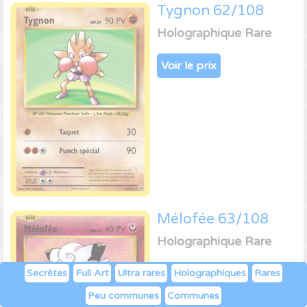
Tygnon 62/108
Holographique Rare
Voir le prix
Mélofée 63/108
Holographique Rare
Secrètes
Full Art
Ultra rares
Holographiques
Rares
Voir le prix
Peu communes
Communes