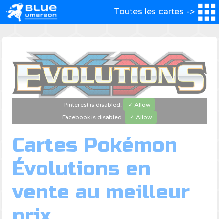
Toutes les cartes ->
Pinterest is disabled.
✓ Allow
Facebook is disabled.
✓ Allow
Cartes Pokémon
Évolutions en
vente au meilleur
prix