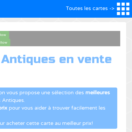
Toutes les cartes ->
llow
llow
 Antiques en vente
eon vous propose une sélection des
meilleures
 Antiques.
prix
pour vous aider à trouver facilement les
r acheter cette carte au meilleur prix!