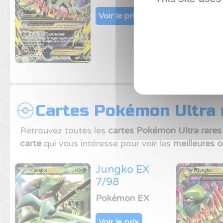
Voir le prix
Cartes Pokémon Ultra r
Retrouvez toutes les
cartes Pokémon Ultra rares
carte
qui vous intéresse pour voir les
meilleures o
Jungko EX
7/98
Pokémon EX
Voir le prix