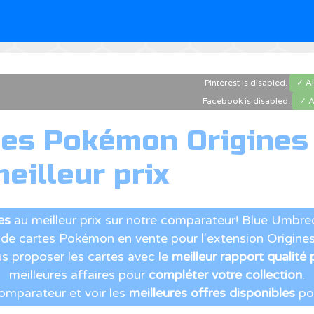
Pinterest is disabled.
✓ A
Facebook is disabled.
✓ A
tes Pokémon Origines
eilleur prix
es
au meilleur prix sur notre comparateur! Blue Umbr
de cartes Pokémon en vente pour l'extension Origines
us proposer les cartes avec le
meilleur rapport qualité 
meilleures affaires pour
compléter votre collection
.
comparateur et voir les
meilleures offres disponibles
pou