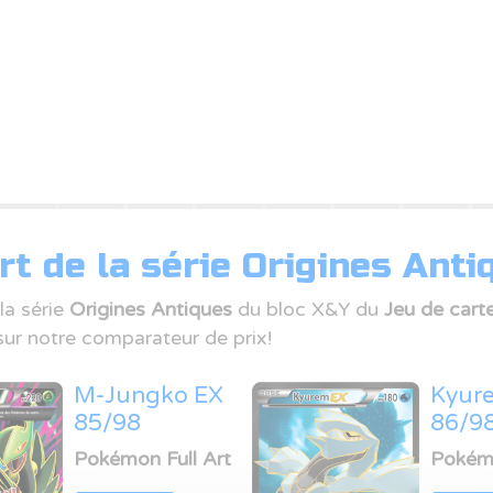
t de la série Origines Anti
la série
Origines Antiques
du bloc X&Y du
Jeu de cart
ur notre comparateur de prix!
M-Jungko EX
Kyur
85/98
86/9
Pokémon Full Art
Pokémo