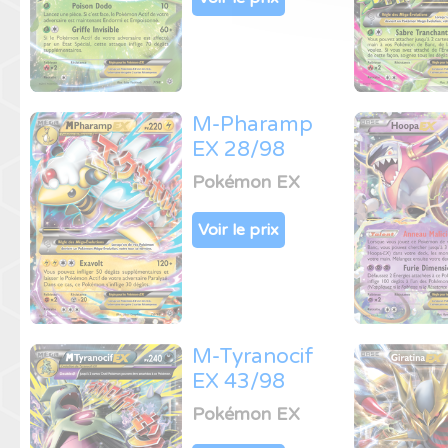
M-Pharamp
EX 28/98
Pokémon EX
Voir le prix
M-Tyranocif
EX 43/98
Pokémon EX