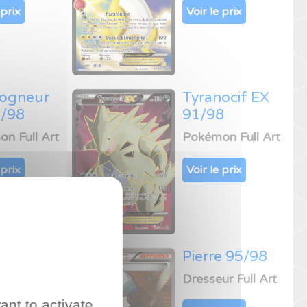
 prix
Voir le prix
ogneur
Tyranocif EX
0/98
91/98
n Full Art
Pokémon Full Art
 prix
Voir le prix
 EX
Pierre 95/98
8
Dresseur Full Art
n Full Art
ant to activate