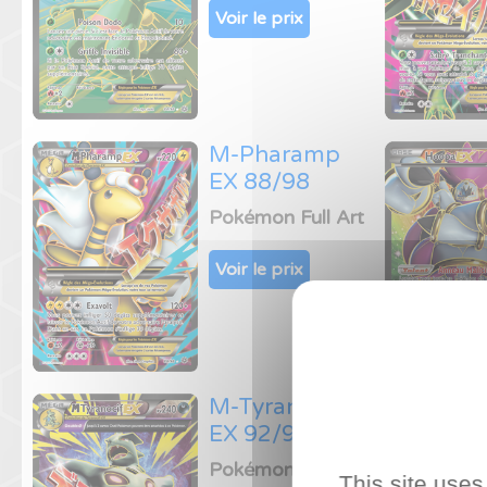
Voir le prix
M-Pharamp
EX 88/98
Pokémon Full Art
Voir le prix
M-Tyranocif
EX 92/98
Pokémon Full Art
This site uses