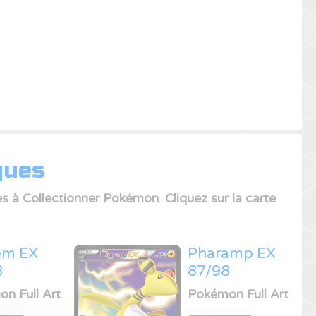
ques
es à Collectionner Pokémon
.
Cliquez sur la carte
em EX
Pharamp EX
8
87/98
n Full Art
Pokémon Full Art