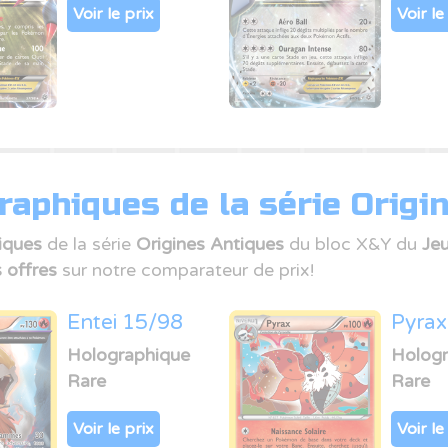
Voir le prix
Voir le
aphiques de la série Origi
iques
de la série
Origines Antiques
du bloc X&Y du
Je
s offres
sur notre comparateur de prix!
Entei 15/98
Pyrax
Holographique
Hologr
Rare
Rare
Voir le prix
Voir le