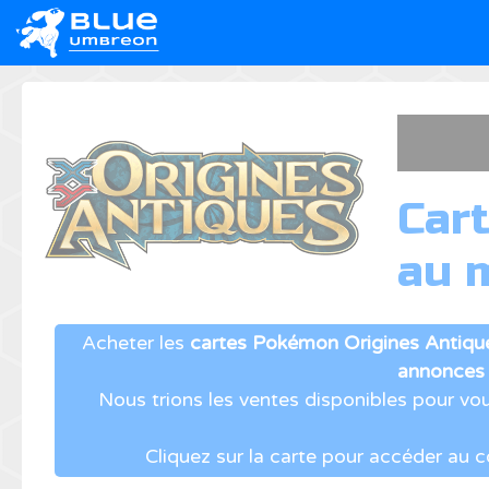
Car
au m
Acheter les
cartes Pokémon Origines Antiqu
annonces
Nous trions les ventes disponibles pour vo
Cliquez sur la carte pour accéder au 