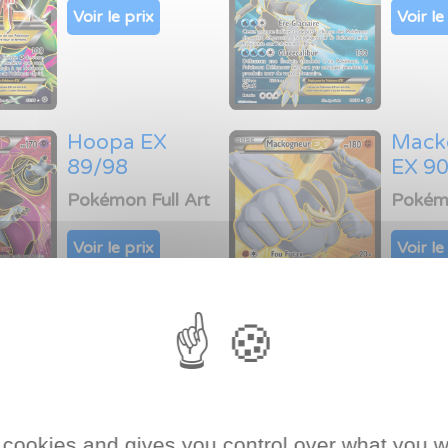
Voir le prix
Voir le
Hoopa EX
Mack
89/98
EX 9
Pokémon Full Art
Pokémo
Voir le prix
Voir le
Giratina EX
Lugia
93/98
94/9
Pokémon Full Art
Pokémo
 cookies and gives you control over what you w