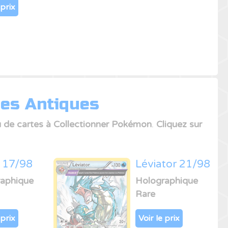
 prix
nes Antiques
u de cartes à Collectionner Pokémon
.
Cliquez sur
 17/98
Léviator 21/98
aphique
Holographique
Rare
 prix
Voir le prix