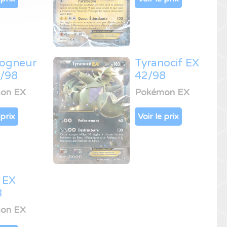
ogneur
Tyranocif EX
7/98
42/98
on EX
Pokémon EX
 prix
Voir le prix
 EX
8
on EX