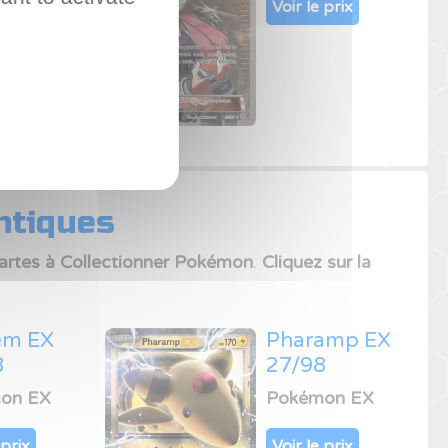
Voir le prix
 prix
ntiques
artes à Collectionner Pokémon
.
Cliquez sur la
em EX
Pharamp EX
8
27/98
on EX
Pokémon EX
 prix
Voir le prix