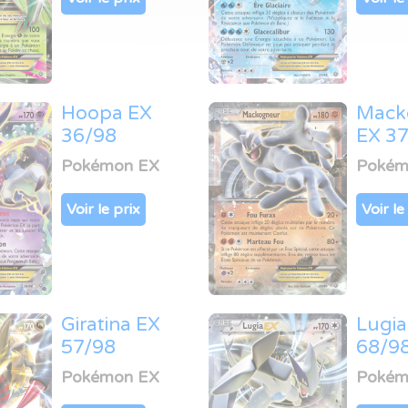
Hoopa EX
Mack
36/98
EX 3
Pokémon EX
Pokém
Voir le prix
Voir le
Giratina EX
Lugia
57/98
68/9
Pokémon EX
Pokém