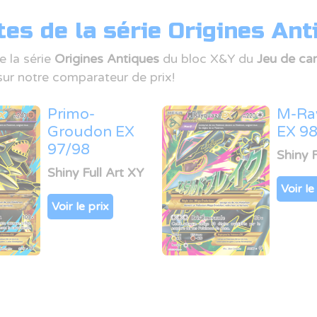
es de la série Origines Ant
e la série
Origines Antiques
du bloc X&Y du
Jeu de ca
ur notre comparateur de prix!
Primo-
M-Ra
Groudon EX
EX 9
97/98
Shiny F
Shiny Full Art XY
Voir le
Voir le prix