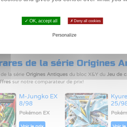
Voir le prix
Voir le
✓ OK, accept all
✗ Deny all cookies
Personalize
ares de la série Origines A
de la série
Origines Antiques
du bloc X&Y du
Jeu de c
ffres
sur notre comparateur de prix!
M-Jungko EX
Kyur
8/98
25/9
Pokémon EX
Pokém
Voir le prix
Voir le