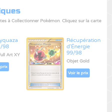
iques
rtes à Collectionner Pokémon
.
Cliquez sur la carte
yquaza
Récupération
8/98
d'Énergie
99/98
ull Art XY
Objet Gold
 prix
Voir le prix