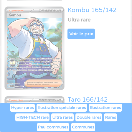
Kombu 165/142
Ultra rare
Voir le prix
Taro 166/142
Hyper rares
Illustration spéciale rares
Illustration rares
Ultra rare
HIGH-TECH rare
Ultra rares
Double rares
Rares
Voir le prix
Peu communes
Communes