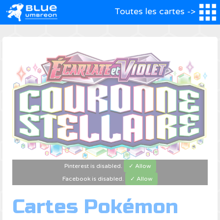
Toutes les cartes ->
Pinterest is disabled.
✓ Allow
Facebook is disabled.
✓ Allow
Cartes Pokémon