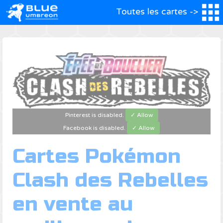
Toutes les cartes ->
Pinterest is disabled.
✓ Allow
Facebook is disabled.
✓ Allow
Cartes Pokémon
Clash des Rebelles
en vente au