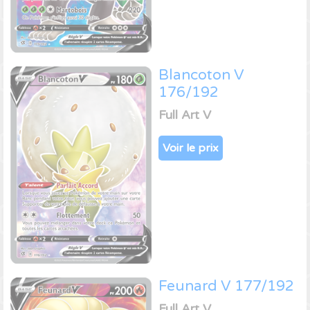
Blancoton V
176/192
Full Art V
Voir le prix
Feunard V 177/192
Full Art V