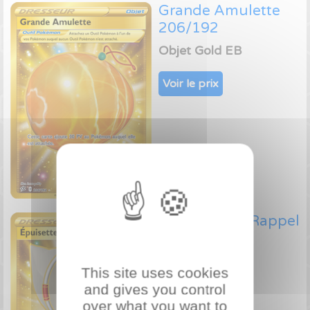
Grande Amulette
206/192
Objet Gold EB
Voir le prix
Épuisette de Rappel
207/192
Objet Gold EB
This site uses cookies
and gives you control
Voir le prix
over what you want to