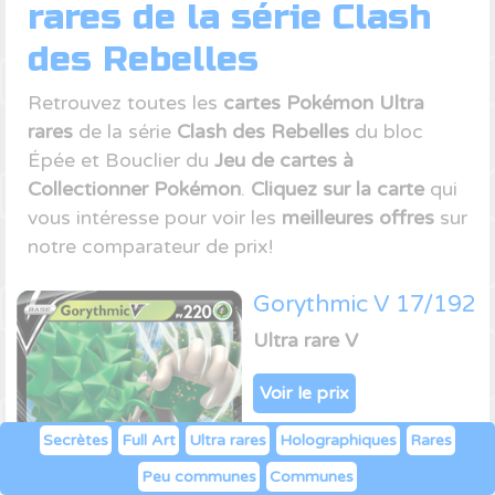
rares de la série Clash
des Rebelles
Retrouvez toutes les
cartes Pokémon Ultra
rares
de la série
Clash des Rebelles
du bloc
Épée et Bouclier du
Jeu de cartes à
Collectionner Pokémon
.
Cliquez sur la carte
qui
vous intéresse pour voir les
meilleures offres
sur
notre comparateur de prix!
Gorythmic V 17/192
Ultra rare V
Voir le prix
Secrètes
Full Art
Ultra rares
Holographiques
Rares
Peu communes
Communes