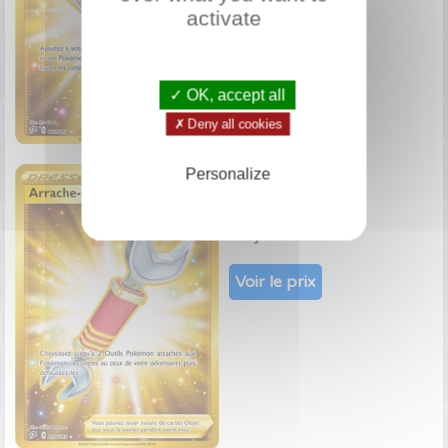
activate
✓ OK, accept all
✗ Deny all cookies
Arrache-Outil
Personalize
208/192
Objet Gold EB
Voir le prix