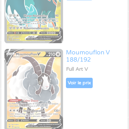
Moumouflon V
188/192
Full Art V
Voir le prix