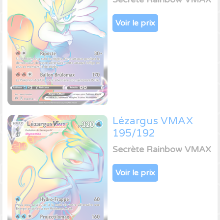
Voir le prix
Lézargus VMAX
195/192
Secrète Rainbow VMAX
Voir le prix