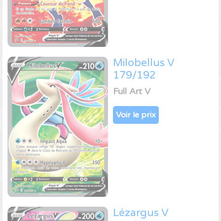
Milobellus V
179/192
Full Art V
Voir le prix
Lézargus V