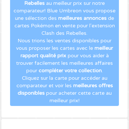
Rebelles
au meilleur prix sur notre
comparateur! Blue Umbreon vous propose
une sélection des
meilleures annonces
de
cartes Pokémon en vente pour l'extension
Clash des Rebelles.
Nous trions les ventes disponibles pour
vous proposer les cartes avec le
meilleur
rapport qualité prix
pour vous aider à
trouver facilement les meilleures affaires
pour
compléter votre collection
.
Cliquez sur la carte pour accéder au
comparateur et voir les
meilleures offres
disponibles
pour acheter cette carte au
meilleur prix!