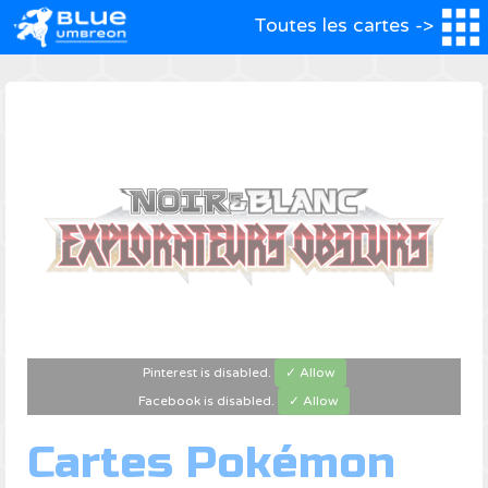
Toutes les cartes ->
Pinterest is disabled.
✓ Allow
Facebook is disabled.
✓ Allow
Cartes Pokémon