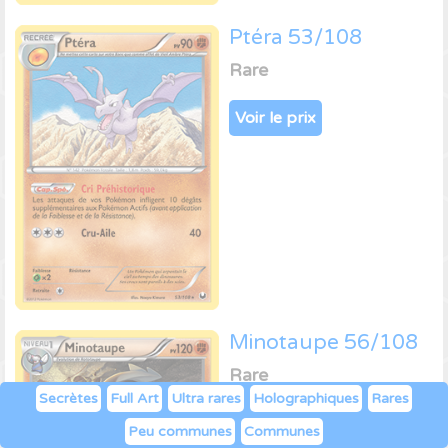
Ptéra 53/108
Rare
Voir le prix
Minotaupe 56/108
Rare
Secrètes
Full Art
Ultra rares
Holographiques
Rares
Voir le prix
Peu communes
Communes