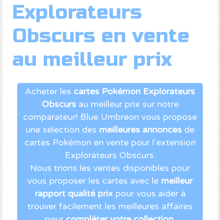
Explorateurs
Obscurs en vente
au meilleur prix
Acheter les
cartes Pokémon Explorateurs
Obscurs
au meilleur prix sur notre
comparateur! Blue Umbreon vous propose
une sélection des
meilleures annonces
de
cartes Pokémon en vente pour l'extension
Explorateurs Obscurs.
Nous trions les ventes disponibles pour
vous proposer les cartes avec le
meilleur
rapport qualité prix
pour vous aider à
trouver facilement les meilleures affaires
pour
compléter votre collection
.