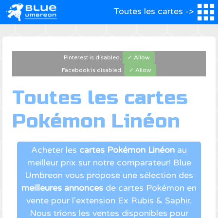
Toutes les cartes ->
Pinterest is disabled.
✓ Allow
Facebook is disabled.
✓ Allow
Toutes les cartes
Pokémon Linéon
Acheter les
cartes Pokémon Linéon
au
meilleur prix sur notre comparateur! Blue
Umbreon vous propose une sélection des
meilleures annonces
de cartes Pokémon en
vente pour l'extension Ex Rubis & Saphir.
Nous trions les ventes disponibles pour