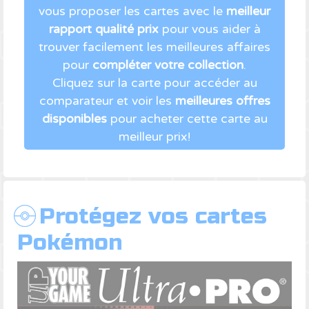
vous proposer les cartes avec le
meilleur
rapport qualité prix
pour vous aider à
trouver facilement les meilleures affaires
pour
compléter votre collection
.
Cliquez sur la carte pour accéder au
comparateur et voir les
meilleures offres
disponibles
pour acheter cette carte au
meilleur prix!
Protégez vos cartes
Pokémon