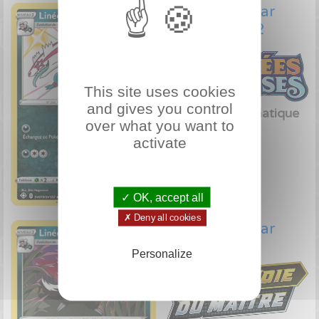
Linéon de Galar
SV079/SV122
This site uses cookies
and gives you control
Pokémon Chromatique
over what you want to
activate
Voir le prix
✓ OK, accept all
✗ Deny all cookies
Linéon de Galar
036/073
Personalize