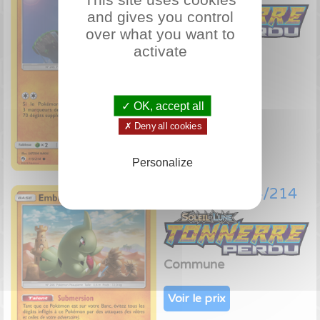
and gives you control
over what you want to
Commune
activate
Voir le prix
✓ OK, accept all
✗ Deny all cookies
Personalize
Embrylex 114/214
Commune
Voir le prix