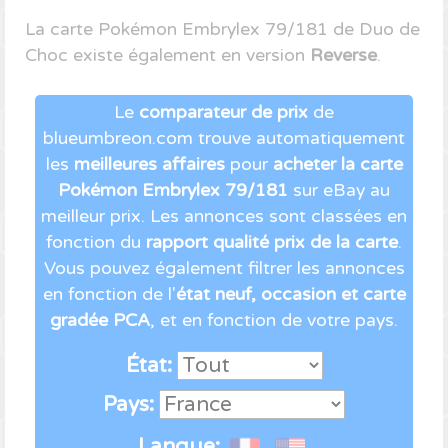
La carte Pokémon Embrylex 79/181 de Duo de
Choc existe également en version
Reverse
.
Le
comparateur de prix
de
blueumbreon.com trouve automatiquement
les
meilleures affaires
pour
acheter la carte
Pokémon Embrylex 79/181
sur eBay au
meilleur prix. Les annonces sont classées en
fonction du
rapport qualité prix de la carte
.
Vous pouvez également filtrer les annonces
en fonction de l'
état neuf, occasion et carte
gradée PCA
, et en fonction de votre pays.
État:
Pays:
Langue: