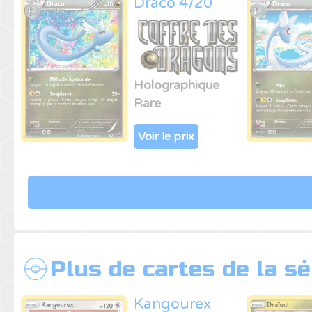
Draco 4/20
Holographique
Rare
Voir le prix
Plus de cartes de la s
Kangourex