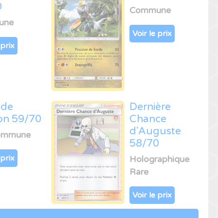
0
Commune
une
Voir le prix
 prix
 de
Dernière
on 59/70
Chance
d'Auguste
ommune
58/70
 prix
Holographique
Rare
Voir le prix