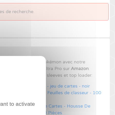
es de recherche.
rotégez vos cartes Pokémon avec notre
s meilleurs produits Ultra Pro sur
Amazon
:
feuilles de rangement, sleeves et top loader:
r Ultra Pro Collectors - jeu de cartes - noir
RO : Platinum Series - Feuilles de classeur - 100
- 9 pochettes
ant to activate
PRO - 330485 - Jeu De Cartes - Housse De
ion - Clear Solid - 100 Pièces