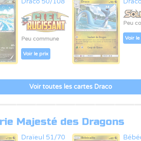
Draco 50/108
Drac
Peu c
Voir le
Peu commune
Voir le prix
Voir toutes les cartes Draco
érie Majesté des Dragons
Draïeul 51/70
Bébéc