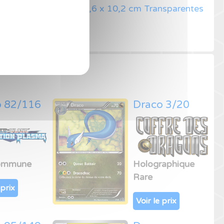
ro Lot Toploader de 7,6 x 10,2 cm Transparentes
rtes à Collectionner
o 82/116
Draco 3/20
ommune
Holographique
Rare
 prix
Voir le prix