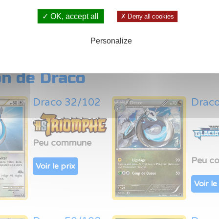
Ultra P
✓ OK, accept all
✗ Deny all cookies
pour Ca
Personalize
n de Draco
Draco 32/102
Drac
Peu commune
Peu c
Voir le prix
Voir le