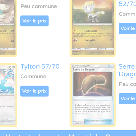
52/7
Peu commune
Comm
Voir le prix
Voir le
Tylton 57/70
Serre
Drag
Commune
Peu c
Voir le prix
Voir le