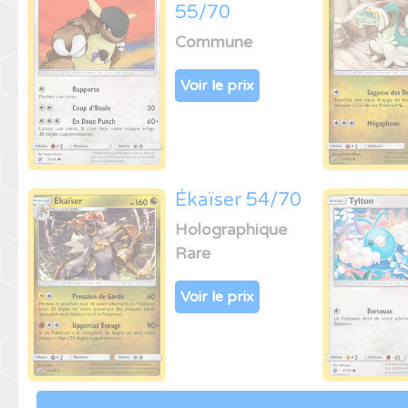
55/70
Commune
Voir le prix
Ékaïser 54/70
Holographique
Rare
Voir le prix