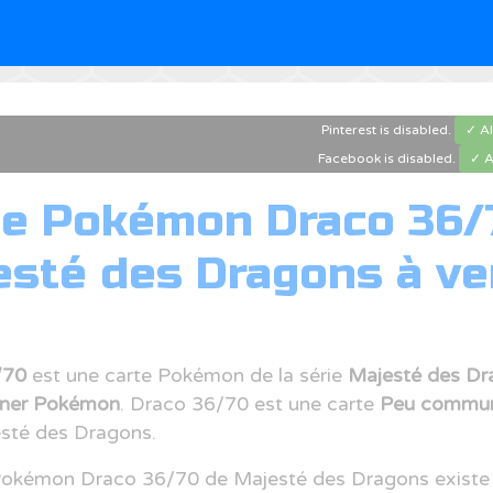
Pinterest is disabled.
✓ A
Facebook is disabled.
✓ A
te Pokémon Draco 36/7
esté des Dragons à ve
/70
est une carte Pokémon de la série
Majesté des Dr
nner Pokémon
. Draco 36/70 est une carte
Peu commu
esté des Dragons.
Pokémon Draco 36/70 de Majesté des Dragons existe