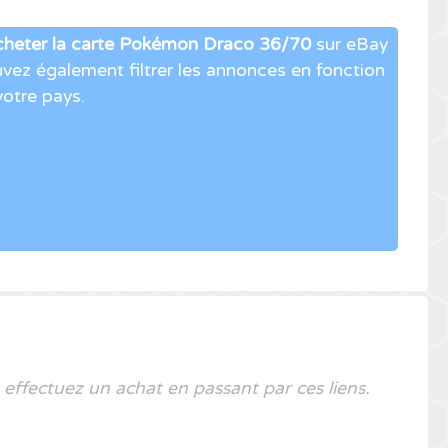
cheter la carte Pokémon Draco 36/70
sur eBay
vez également filtrer les annonces en fonction
votre pays.
 effectuez un achat en passant par ces liens.