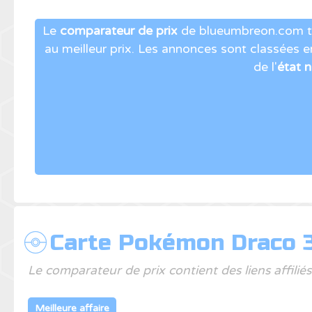
Le
comparateur de prix
de blueumbreon.com t
au meilleur prix. Les annonces sont classées 
de l'
état 
Carte Pokémon Draco 3
Le comparateur de prix contient des liens affili