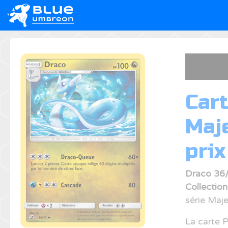
Car
Maj
prix
Draco 36
Collectio
série Maj
La carte 