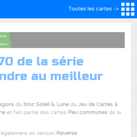
Toutes les cartes ->
llow
llow
0 de la série
ndre au meilleur
agons
du
bloc Soleil & Lune
du
Jeu de Cartes à
ne
et fait partie des cartes
Peu communes
de la
 également en version
Reverse
.