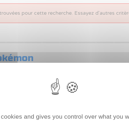
trouvées pour cette recherche. Essayez d'autres critèr
Pokémon
Rangez et p
sélection de
classeur et 
Classeu
Ultra P
pages 
 cookies and gives you control over what you w
Ultra-
Protect