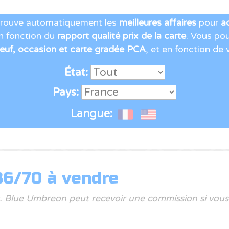
rouve automatiquement les
meilleures affaires
pour
a
en fonction du
rapport qualité prix de la carte
. Vous pou
neuf, occasion et carte gradée PCA
, et en fonction de 
État:
Pays:
Langue:
6/70 à vendre
és. Blue Umbreon peut recevoir une commission si vous