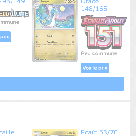
o 95/149
Draco
148/165
ommune
 prix
Peu commune
Voir le prix
aille
Écaïd 53/70